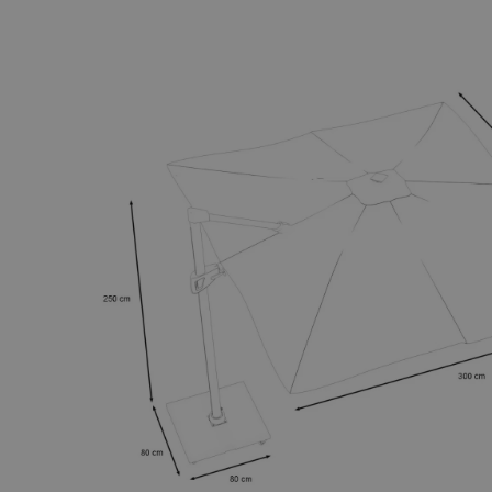
Velikost:
Tvar:
Barva slunečníku:
Materiál:
Funkce:
UV odolnost:
Základna slunečníku:
Kolečka:
Stálobarevnost: