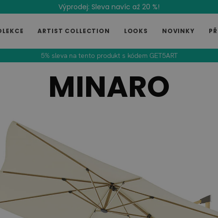
Výprodej: Sleva navíc až 20 %!
OLEKCE
ARTIST COLLECTION
LOOKS
NOVINKY
PŘ
5% sleva na tento produkt s kódem GET5ART
MINARO