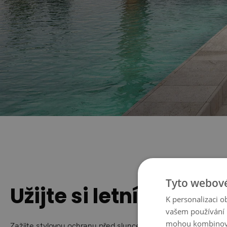
Tyto webové
Užijte si letní večery
K personalizaci 
vašem používání n
mohou kombinovat
Zažijte stylovou ochranu před sluncem s naším slunečníkem 