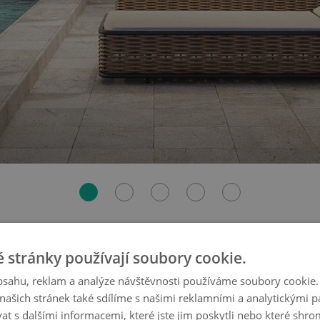
 stránky používají soubory cookie.
 na terase!
obsahu, reklam a analýze návštěvnosti používáme soubory cookie.
ašich stránek také sdílíme s našimi reklamními a analytickými par
 s dalšími informacemi, které jste jim poskytli nebo které shro
Minaro.