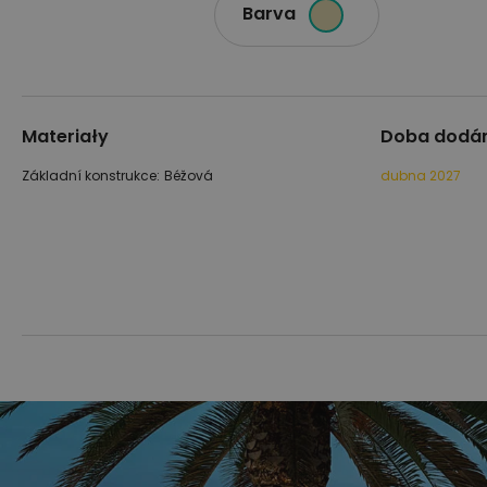
Barva
Materiały
Doba dodá
Základní konstrukce:
Béžová
dubna 2027
Přeskočit
Přeskočit
na
na
konec
začátek
galerie
galerie