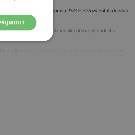
klápění
jak doleva, tak doprava. Světle béžový potah dodává
PŘIJMOUT
u. Dřevěný vzhled dodává slunečníku přirozený nádech a
tly
na dlouhých a krátkých žebrech, které vytvářejí útulnou
eho venkovního prostoru. Vybavená nerezovými kolečky je
vyvinout povrchovou rez.