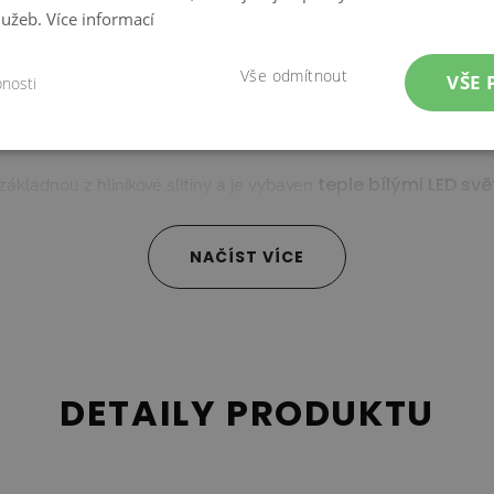
služeb.
Více informací
funkci na
y 3 x 3,5 m poskytuje velkorysý stín a má inovativní
prostor.
Vše odmítnout
VŠE 
bnosti
 robustní stožár a osm hliníkových žeber pro maximální stabilit
teple bílými LED svě
základnou z hliníkové slitiny a je vybaven
tojanem
o hmotnosti 100 kg, který je elegantním doplňkem vaš
o váš slunečník.
NAČÍST VÍCE
maximální pohodlí a styl.
kovaného hliníku. Šroubový materiál může při vlhkosti 
Technické údaje
DETAILY PRODUKTU
práškově lakovaný hliník, potah světle béžový