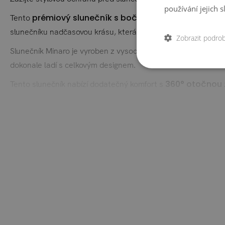
používání jejich 
prémiový slunečník s bočním ramenem
Tento
s rozměr
slunečníku nadčasovou krásu, která zhodnotí každý venkovní 
Zobrazit podro
hliníku
Slunečník Minaro je vyroben z vysoce kvalitního
a má
dokonale ladí s celkovým designem.
360° otočnou
Tento slunečník nabízí dodatečný komfort s
žulovým s
atmosféru. Základna slunečníku je dodávána s
základna snadno přemístitelná a poskytuje stabilní oporu pr
Užijte si slunečné dny venku s naším slunečníkem Minaro pro 
Upozornění: Rám slunečníku je vyroben z práškově la
Rám: