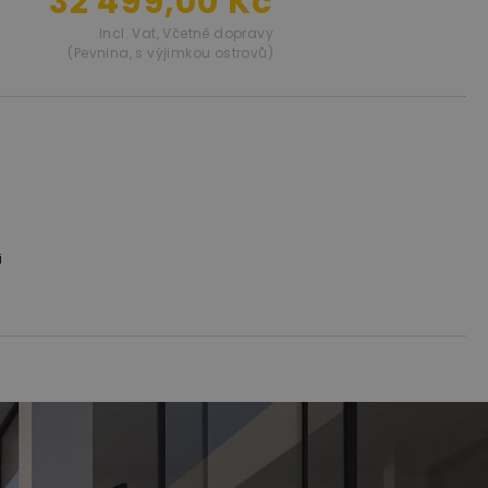
32 499,00 Kč
Incl. Vat
,
Včetně dopravy
(Pevnina, s výjimkou ostrovů)
i