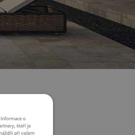
 Informace o
tnery, kteří je
máždili při vašem