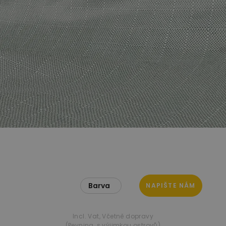
Barva
NAPIŠTE NÁM
Incl. Vat
,
Včetně dopravy
(Pevnina, s výjimkou ostrovů)