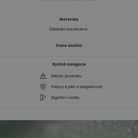
Materiały
Základní konstrukce:
Doba dodání
Rychlá navigace
Detaily produktu
Pokyny k péči a bezpečnosti
Digitální vzorky
Přeskočit
Přeskočit
na
na
konec
začátek