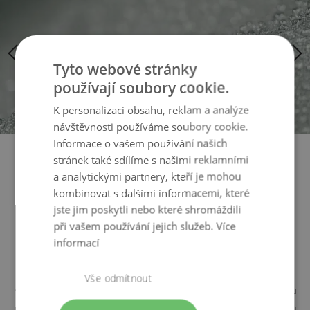
galerie
galerie
s
s
obrázky
obrázky
Tyto webové stránky
používají soubory cookie.
K personalizaci obsahu, reklam a analýze
návštěvnosti používáme soubory cookie.
Informace o vašem používání našich
stránek také sdílíme s našimi reklamními
a analytickými partnery, kteří je mohou
kombinovat s dalšími informacemi, které
Potahy na zahradní nábytek,
jste jim poskytli nebo které shromáždili
při vašem používání jejich služeb.
Více
které odolají každému počasí
informací
Sotva by mohlo být něco více nepříjemného, než kdyby váš
Vše odmítnout
nábytek z vysoce kvalitního polyrattanu nebo hliníku utrpěl škodu
právě kvůli faktoru, který vám přináší největší potěšení: zářivému