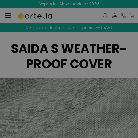
Výprodej: Sleva navíc až 20 %!
Můj k
5% sleva na tento produkt s kódem GET5ART
SAIDA S WEATHER-
PROOF COVER