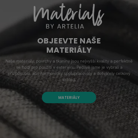
OBJEEVTE NAŠE
MATERIÁLY
Naše materiály, povrchy a tkaniny jsou nejvyšší kvality a perfektně
se hodí pro použití v exteriéru. Pečlivě jsme je vybrali a
přizpůsobili, aby harmonicky spolupracovaly a dotvářely celkový
vzhled.
MATERIÁLY