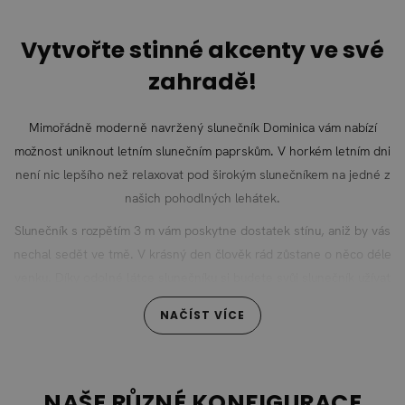
Vytvořte stinné akcenty ve své
zahradě!
Mimořádně moderně navržený slunečník Dominica vám nabízí
možnost uniknout letním slunečním paprskům. V horkém letním dni
není nic lepšího než relaxovat pod širokým slunečníkem na jedné z
našich pohodlných lehátek.
Slunečník s rozpětím 3 m vám poskytne dostatek stínu, aniž by vás
nechal sedět ve tmě. V krásný den člověk rád zůstane o něco déle
venku. Díky odolné látce slunečníku si budete svůj slunečník užívat
po mnoho let. Tak neváhejte a upravte si svou zahradu, ve které
NAČÍST VÍCE
by takovýto skvělý zdroj stínu neměl chybět. S Dominicou si
můžete být jisti, že vás spálení sluncem už tak rychle nepostihne a
nebude stát v cestě bezstarostným letním dnům.
NAŠE RŮZNÉ KONFIGURACE