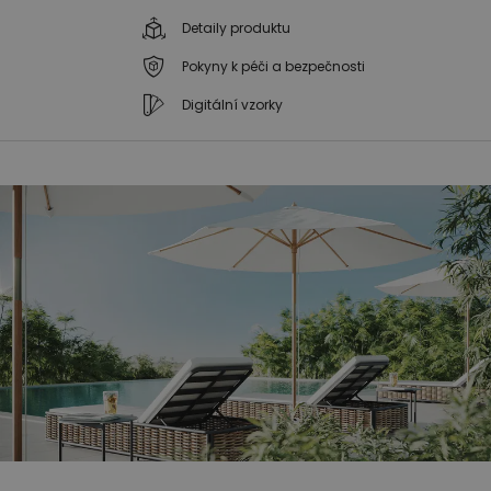
Detaily produktu
Pokyny k péči a bezpečnosti
Digitální vzorky
Přeskočit
Přeskočit
na
na
konec
začátek
galerie
galerie
s
s
obrázky
obrázky