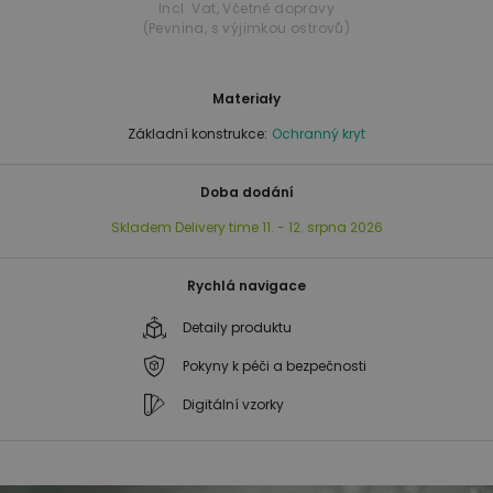
Incl. Vat
,
Včetně dopravy
(Pevnina, s výjimkou ostrovů)
Materiały
Základní konstrukce:
Ochranný kryt
Doba dodání
Skladem
Delivery time
11. - 12. srpna 2026
Rychlá navigace
Detaily produktu
Pokyny k péči a bezpečnosti
Digitální vzorky