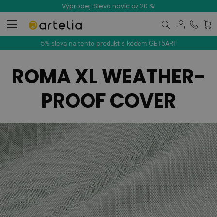
Výprodej: Sleva navíc až 20 %!
Můj k
5% sleva na tento produkt s kódem GET5ART
ROMA XL WEATHER-
PROOF COVER