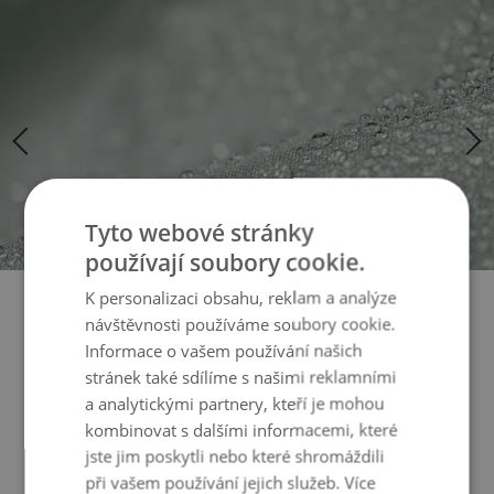
Přeskočit
Přeskočit
na
na
konec
začátek
galerie
galerie
s
s
obrázky
obrázky
Tyto webové stránky
používají soubory cookie.
K personalizaci obsahu, reklam a analýze
návštěvnosti používáme soubory cookie.
Informace o vašem používání našich
stránek také sdílíme s našimi reklamními
Zahradní nábytek potahy,
a analytickými partnery, kteří je mohou
které odolají každému počasí
kombinovat s dalšími informacemi, které
jste jim poskytli nebo které shromáždili
při vašem používání jejich služeb.
Více
Sotva by mohlo být něco více nepříjemného, než kdyby váš