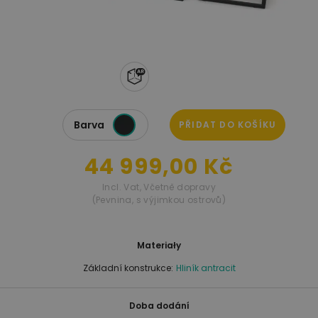
Barva
PŘIDAT DO KOŠÍKU
44 999,00 Kč
Incl. Vat
,
Včetně dopravy
(Pevnina, s výjimkou ostrovů)
Materiały
Základní konstrukce:
Hliník antracit
Doba dodání