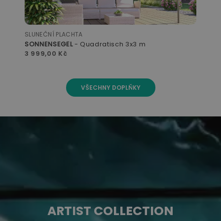
SLUNEČNÍK
SLUN
RAFA
TOR
31 499,00 Kč
33 
VŠECHNY DOPLŇKY
ARTIST COLLECTION