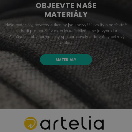
OBJEEVTE NAŠE
MATERIÁLY
Naše materiály, povrchy a tkaniny jsou nejvyšší kvality a perfektně
se hodí pro použití v exteriéru. Pečlivě jsme je vybrali a
přizpůsobili, aby harmonicky spolupracovaly a dotvářely celkový
vzhled.
MATERIÁLY