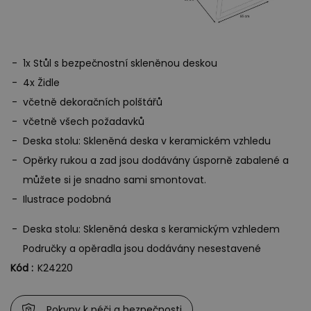
investice do trvalých okamžiků a stylového pohostinství. Perfektní
pro všechny, kteří si pro sebe a své hosty přejí ten nejlepší
zážitek ze stolování.
1x Stůl s bezpečnostní skleněnou deskou
4x Židle
včetně dekoračních polštářů
včetně všech požadavků
Deska stolu: Skleněná deska v keramickém vzhledu
Opěrky rukou a zad jsou dodávány úsporně zabalené a
můžete si je snadno sami smontovat.
Ilustrace podobná
Deska stolu: Skleněná deska s keramickým vzhledem
Područky a opěradla jsou dodávány nesestavené
Kód :
K24220
Pokyny k péči a bezpečnosti