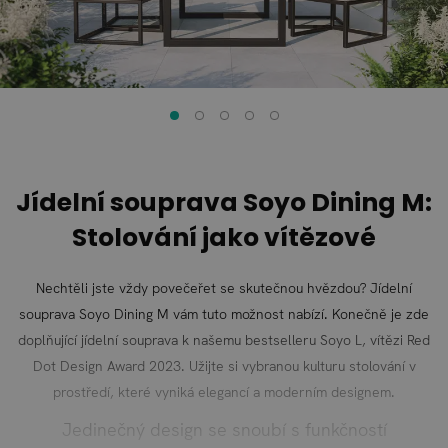
Jídelní souprava Soyo Dining M:
Stolování jako vítězové
Nechtěli jste vždy povečeřet se skutečnou hvězdou? Jídelní
souprava Soyo Dining M vám tuto možnost nabízí. Konečně je zde
doplňující jídelní souprava k našemu bestselleru Soyo L, vítězi Red
Dot Design Award 2023. Užijte si vybranou kulturu stolování v
prostředí, které vyniká elegancí a moderním designem.
Jedinečný design se snoubí s funkčností