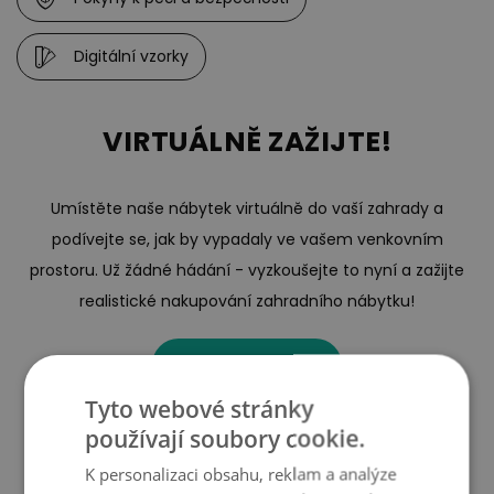
Digitální vzorky
VIRTUÁLNĚ ZAŽIJTE!
Umístěte naše nábytek virtuálně do vaší zahrady a
podívejte se, jak by vypadaly ve vašem venkovním
prostoru. Už žádné hádání - vyzkoušejte to nyní a zažijte
realistické nakupování zahradního nábytku!
ZAČÍT ZÁŽITEK
Tyto webové stránky
používají soubory cookie.
K personalizaci obsahu, reklam a analýze