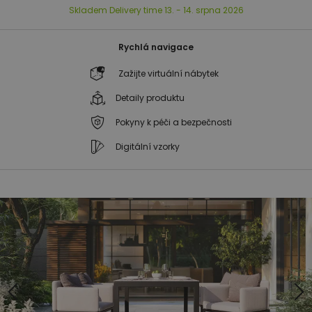
Skladem
Delivery time
13. - 14. srpna 2026
Rychlá navigace
Zažijte virtuální nábytek
Detaily produktu
Pokyny k péči a bezpečnosti
Digitální vzorky
Přeskočit
Přeskočit
na
na
konec
začátek
galerie
galerie
s
s
obrázky
obrázky