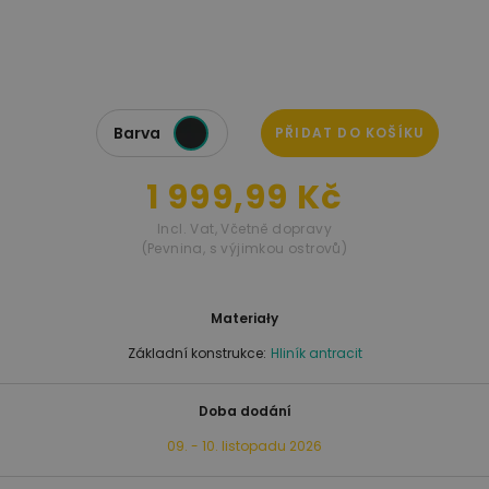
Barva
PŘIDAT DO KOŠÍKU
1 999,99 Kč
Incl. Vat
,
Včetně dopravy
(Pevnina, s výjimkou ostrovů)
Materiały
Základní konstrukce:
Hliník antracit
Doba dodání
09. - 10. listopadu 2026