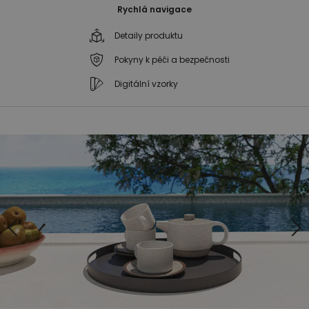
Rychlá navigace
Detaily produktu
Pokyny k péči a bezpečnosti
Digitální vzorky
Přeskočit
Přeskočit
na
na
konec
začátek
galerie
galerie
s
s
obrázky
obrázky