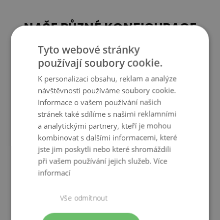
pohodlně zvednout, přenést a odložit.
NAŠE RŮZNÉ KONFIGURACE
Dopřejte si Tablo S jako smysluplný doplněk našeho zahradního
nábytku.
Tyto webové stránky
Najděte ideální uspořádání
používají soubory cookie.
K personalizaci obsahu, reklam a analýze
návštěvnosti používáme soubory cookie.
Informace o vašem používání našich
stránek také sdílíme s našimi reklamními
a analytickými partnery, kteří je mohou
kombinovat s dalšími informacemi, které
jste jim poskytli nebo které shromáždili
při vašem používání jejich služeb.
Více
informací
Vše odmítnout