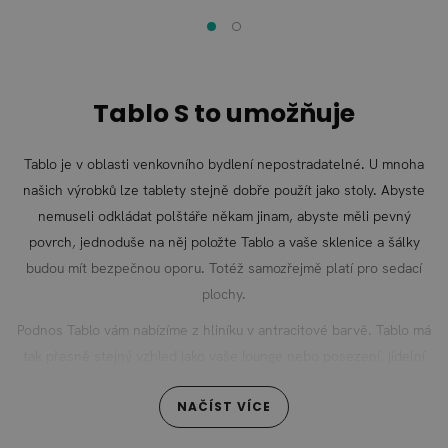
Tablo S to umožňuje
Tablo je v oblasti venkovního bydlení nepostradatelné. U mnoha
našich výrobků lze tablety stejně dobře použít jako stoly. Abyste
nemuseli odkládat polštáře někam jinam, abyste měli pevný
povrch, jednoduše na něj položte Tablo a vaše sklenice a šálky
budou mít bezpečnou oporu. Totéž samozřejmě platí pro sedací
plochy.
Podnos Tablo vám nabízíme z hliníku v antracitové barvě. Tablo má
tak přesně stejný vzhled jako vaše lounge nebo posezení, jídelní
set nebo jakýkoli jiný kus nábytku z našeho sortimentu. 3 různé
NAČÍST VÍCE
velikosti na výběr vám umožní bezpečně a bez nedostatku místa
odkládat nádobí. Díky zapuštěným rukojetím můžete Tablo kdykoli