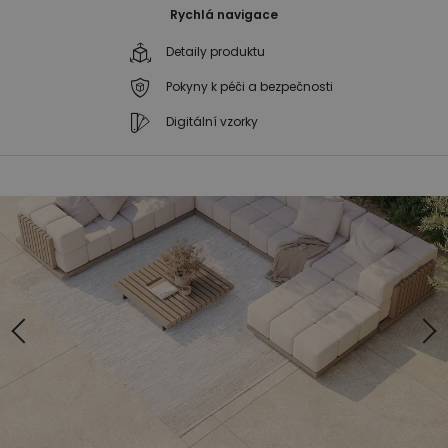
Rychlá navigace
Detaily produktu
Pokyny k péči a bezpečnosti
Digitální vzorky
Přeskočit
Přeskočit
na
na
konec
začátek
galerie
galerie
s
s
obrázky
obrázky