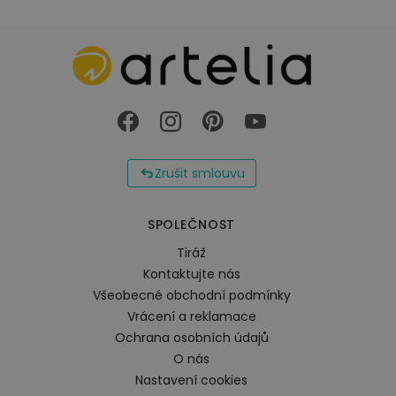
bazénu a snižuje spotřebu energie, aby byla vaše
vířivka efektivnější a šetrnější k životnímu prostředí.
Zažijte léto naplno s naším stylovým a praktickým
příslušenstvím a proměňte svou zahradu v místo
odpočinku a rekreace. Objednejte si ji nyní a ponořte
se do světa relaxace a osvěžení!
Zrušit smlouvu
SPOLEČNOST
Tiráž
Kontaktujte nás
Všeobecné obchodní podmínky
Vrácení a reklamace
Ochrana osobních údajů
O nás
Nastavení cookies