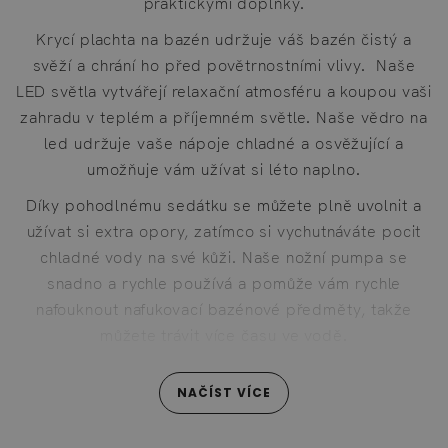
praktickými doplňky.
Krycí plachta na bazén udržuje váš bazén čistý a
svěží a chrání ho před povětrnostními vlivy. Naše
LED světla vytvářejí relaxační atmosféru a koupou vaši
zahradu v teplém a příjemném světle. Naše vědro na
led udržuje vaše nápoje chladné a osvěžující a
umožňuje vám užívat si léto naplno.
Díky pohodlnému sedátku se můžete plně uvolnit a
užívat si extra opory, zatímco si vychutnáváte pocit
chladné vody na své kůži. Naše nožní pumpa se
snadno a rychle používá a pomůže vám rychle
nafouknout nafukovací bazénové předměty, takže
můžete trávit více času ve vodě.
Nafukovací termoobal poskytuje dodatečnou oporu a
NAČÍST VÍCE
pohodlí a chrání podlahu vaší vířivky před
opotřebením. Izolační podložka udržuje teplo v