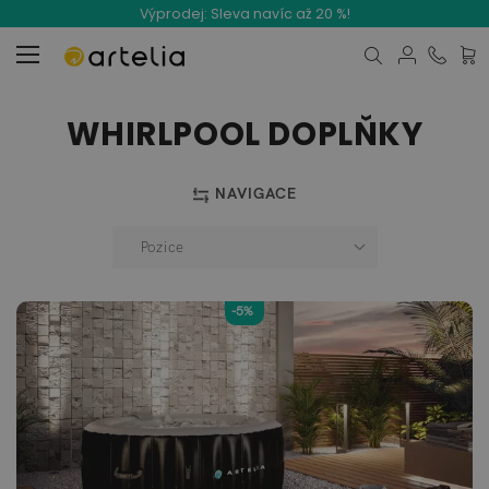
Výprodej: Sleva navíc až 20 %!
Můj k
WHIRLPOOL DOPLŇKY
NAVIGACE
-5%