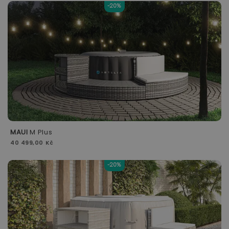
-20%
MAUI
M Plus
40 499,00 Kč
-20%